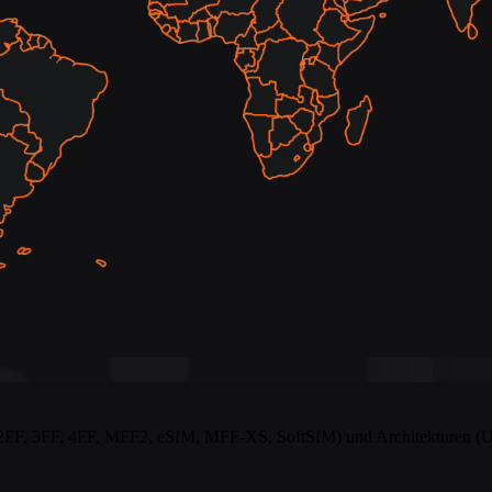
2FF, 3FF, 4FF, MFF2, eSIM, MFF-XS, SoftSIM) und Architekturen (UI