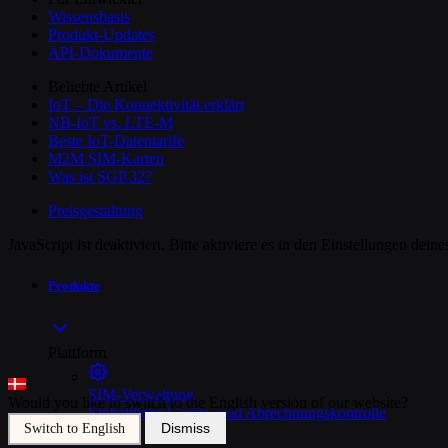
Wissensbasis
Produkt-Updates
API-Dokumente
Beliebte Artikel
IoT – Die Konnektivität erklärt
NB-IoT vs. LTE-M
Beste IoT-Datentarife
M2M SIM-Karten
Was ist SGP.32?
Preisgestaltung
JavaScript ist deaktiviert. Bitte aktiviere es in den Einstellungen dei
Produkte
Plattform
SIM-Verwaltung
Would you like to switch to the English version of our website?
Einheitliche Geräte- und Abrechnungskontrolle
Dismiss
Switch to English