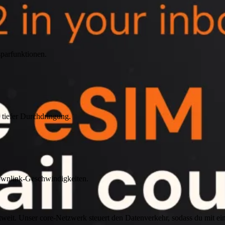
parfunktionen.
 tiefer Durchdringung.
Downlink-Geschwindigkeiten.
. Unser core-Netzwerk steuert den Datenverkehr, sodass du mit ein