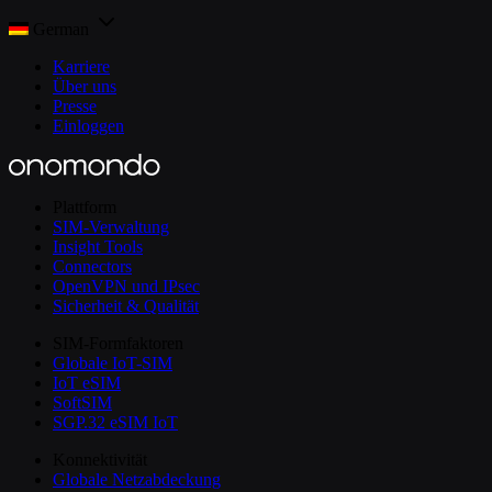
German
Karriere
Über uns
Presse
Einloggen
Plattform
SIM-Verwaltung
Insight Tools
Connectors
OpenVPN und IPsec
Sicherheit & Qualität
SIM-Formfaktoren
Globale IoT-SIM
IoT eSIM
SoftSIM
SGP.32 eSIM IoT
Konnektivität
Globale Netzabdeckung