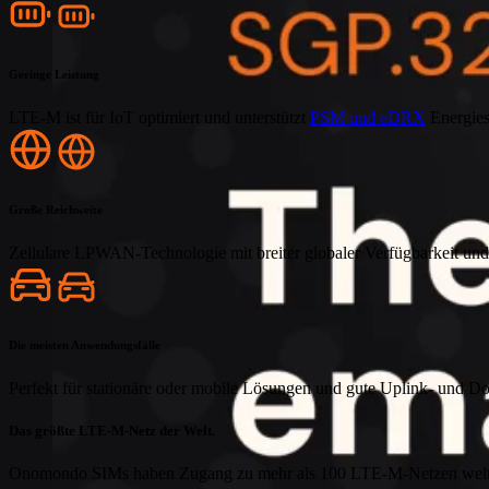
Geringe Leistung
LTE-M ist für IoT optimiert und unterstützt
PSM und eDRX
Energies
Große Reichweite
Zellulare LPWAN-Technologie mit breiter globaler Verfügbarkeit und
Die meisten Anwendungsfälle
Perfekt für stationäre oder mobile Lösungen und gute Uplink- und 
Das größte LTE-M-Netz der Welt.
Onomondo SIMs haben Zugang zu mehr als 100 LTE-M-Netzen weltweit