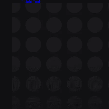
Insight Tools
Einblicke in das Netzwerk von oben nach unten
Connectors
Codelose IoT-Cloud-Integrationen
OpenVPN und IPsec
Sicherer Gerätezugang
Sicherheit & Qualität
Nach globalen Standards zertifiziert
SIM-Formfaktoren
Globale IoT-SIM
Die flexibelste IoT SIM
IoT eSIM
Eingebettete IoT-SIMs
SoftSIM
100% softwarebasierte SIM
SGP.32 eSIM IoT