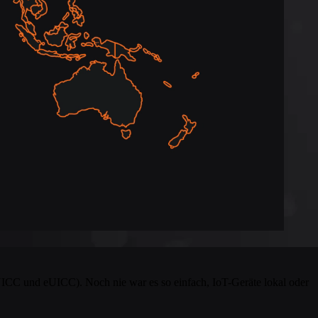
CC und eUICC). Noch nie war es so einfach, IoT-Geräte lokal oder