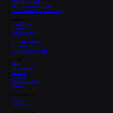
LTE-M-Netzabdeckung
NB-IoT-Netzabdeckung
Private Wireless Network Core
Branchen
Asset-Tracking
Telematik
Smart metering
EV-Ladestationen
POS-Systeme
Logistik und Transport
Inhalt
Blog
Veranstaltungen
Webinare
Berichte
Kundengeschichten
Glossar
Partnerschaften
Partner
Partner werden
Für Entwickler