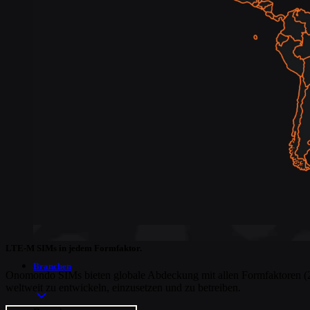
LTE-M SIMs in jedem Formfaktor.
Branchen
Onomondo SIMs bieten globale Abdeckung mit allen Formfaktoren (
weltweit zu entwickeln, einzusetzen und zu betreiben.