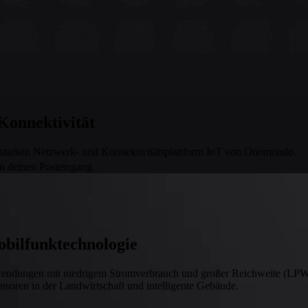
onnektivität
sstarken Netzwerk- und Konnektivitätsplattform IoT von Onomondo.
in deinen Posteingang
obilfunktechnologie
dungen mit niedrigem Stromverbrauch und großer Reichweite (LPWA)
nsoren in der Landwirtschaft und intelligente Gebäude.