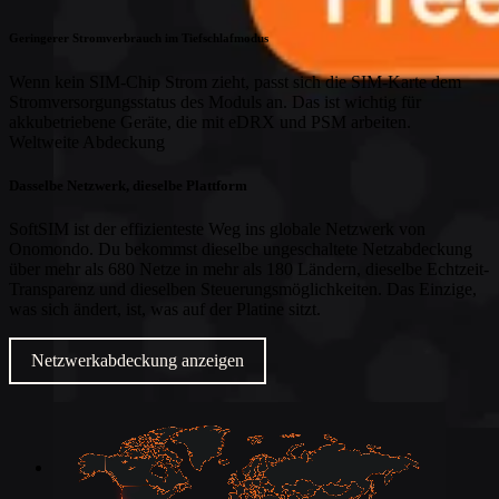
Geringerer Stromverbrauch im Tiefschlafmodus
Wenn kein SIM-Chip Strom zieht, passt sich die SIM-Karte dem
Stromversorgungsstatus des Moduls an. Das ist wichtig für
akkubetriebene Geräte, die mit eDRX und PSM arbeiten.
Weltweite Abdeckung
Dasselbe Netzwerk, dieselbe Plattform
SoftSIM ist der effizienteste Weg ins globale Netzwerk von
Onomondo. Du bekommst dieselbe ungeschaltete Netzabdeckung
über mehr als 680 Netze in mehr als 180 Ländern, dieselbe Echtzeit-
Transparenz und dieselben Steuerungsmöglichkeiten. Das Einzige,
was sich ändert, ist, was auf der Platine sitzt.
Netzwerkabdeckung anzeigen
Branchen