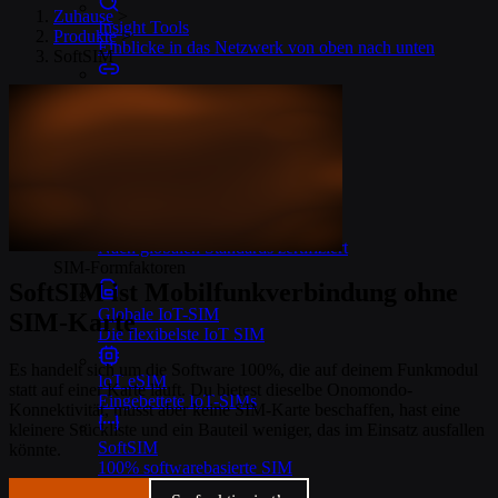
Zuhause
>
Insight Tools
Produkte
>
Einblicke in das Netzwerk von oben nach unten
SoftSIM
Connectors
Codelose IoT-Cloud-Integrationen
OpenVPN und IPsec
Sicherer Gerätezugang
Sicherheit & Qualität
Nach globalen Standards zertifiziert
SIM-Formfaktoren
SoftSIM ist Mobilfunkverbindung ohne
Globale IoT-SIM
SIM-Karte
Die flexibelste IoT SIM
Es handelt sich um die Software 100%, die auf deinem Funkmodul
IoT eSIM
statt auf einer Karte läuft. Du bietest dieselbe Onomondo-
Eingebettete IoT-SIMs
Konnektivität, musst aber keine SIM-Karte beschaffen, hast eine
kleinere Stückliste und ein Bauteil weniger, das im Einsatz ausfallen
SoftSIM
könnte.
100% softwarebasierte SIM