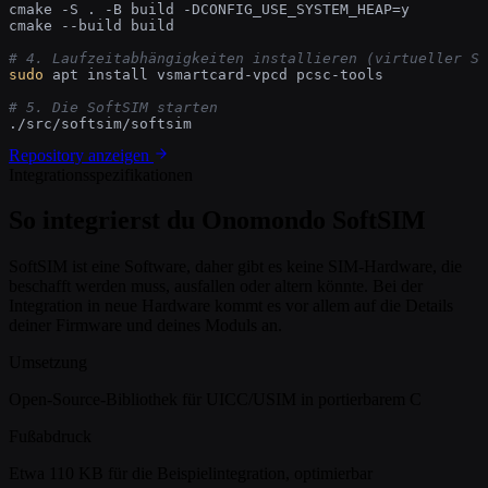
cmake -S . -B build -DCONFIG_USE_SYSTEM_HEAP=y

cmake --build build

# 4. Laufzeitabhängigkeiten installieren (virtueller Sm
sudo
 apt install vsmartcard-vpcd pcsc-tools

# 5. Die SoftSIM starten
./src/softsim/softsim
Repository anzeigen
Integrationsspezifikationen
So integrierst du Onomondo SoftSIM
SoftSIM ist eine Software, daher gibt es keine SIM-Hardware, die
beschafft werden muss, ausfallen oder altern könnte. Bei der
Integration in neue Hardware kommt es vor allem auf die Details
deiner Firmware und deines Moduls an.
Umsetzung
Open-Source-Bibliothek für UICC/USIM in portierbarem C
Fußabdruck
Etwa 110 KB für die Beispielintegration, optimierbar