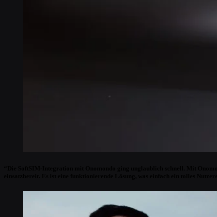
Lies die Kundengeschichte
“Mit dem Insight Tools konnten wir Datenpakete in Echtzeit überwachen, wodu
“Mit Onomondo können wir Dinge aus der Ferne ändern und die Kosten für das
fahren zu müssen, an denen es auftrat, oder Änderungen an unseren Servern 
wir, was im Inneren des Containers passiert.”
Scott Basgaard
Erfolgsgeschichte lesen
„Wir haben eine globale Ausrichtung und brauchen agile Anbieter. Außerdem 
Anforderungen erfüllt: Freedom to Move?, das bietet sonst niemand.“
“Die SoftSIM-Integration mit Onomondo ging unglaublich schnell. Mit Onomond
einsatzbereit. Es ist eine funktionierende Lösung, was einfach ein tolles Nutzer