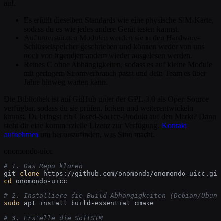
auf.
Es erfüllt dieselben Standards wie eine physische SIM-Karte,
sodass du es wie jedes andere Gerät testen kannst.
Auf unterstützten Modulen werden sie in den Hardware-
Schlüsselspeicher geschrieben und können weder von uns
noch von irgendjemandem wieder ausgelesen werden.
Reines C ohne Abhängigkeiten, sodass es auf kleine Module
mit geringem Stromverbrauch passt und dein Team es über
Jahre hinweg warten kann.
Die Bibliothek ist auf GitHub unter der GPL-3.0 als Open Source
verfügbar, sodass du sie prüfen, forken und weiterentwickeln
kannst. Du bringst ein Closed-Source-Produkt auf den Markt? Dann
steht dir eine kommerzielle Lizenz zur Verfügung.
Kontakt
aufnehmen
um herauszufinden, was Sinn macht.
onomondo-uicc
# 1. Das Repo klonen
git 
clone
cd
 onomondo-uicc

# 2. Installiere die Build-Abhängigkeiten (Debian/Ubunt
sudo
 apt install build-essential cmake

# 3. Erstelle die SoftSIM