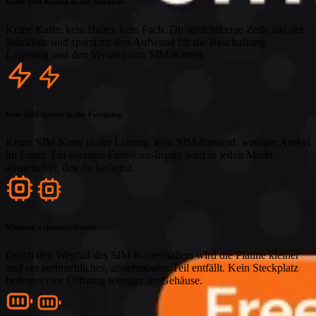
Keine SIM-Kosten in der Stückliste
Keine Karte, kein Halter, kein Fach. Du streichst eine Zeile aus der
Stückliste und sparst dir den Aufwand für die Beschaffung,
Lagerung und den Versand von SIM-Karten.
Kein SIM-Schritt in der Fertigung
Keine SIM-Karte in der Leitung, kein SIM-Bestand, weniger Artikel
im Lager. Ein einziges Firmware-Image wird in jeden Markt
ausgeliefert, den du bedienst.
Kleinere, robustere Geräte
Durch den Wegfall des SIM-Kartenhalters wird die Platine kleiner
und ein zerbrechliches, abnehmbares Teil entfällt. Kein Steckplatz
bedeutet eine Öffnung weniger im Gehäuse.