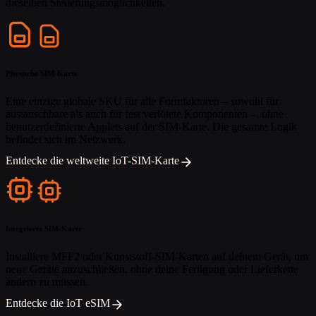
dieselben Steuerungsmöglichkeiten.
Physische SIM-Karte
Eine einzige globale SKU für alle Formfaktoren – sowohl für
austauschbare als auch für fest verlötete Komponenten –, ohne
benutzerdefinierte Applets auf der SIM-Karte. Die gesamte Logik
befindet sich im Netzwerk.
Entdecke die weltweite IoT-SIM-Karte
Integrierte SIM-Karte
Installiere MFF2 oder Kunststoff-SIM-Karten auf deinem Gerät, um
neue Geräte anzuschließen, ohne deine Fertigung oder Lieferkette
ändern zu müssen.
Entdecke die IoT eSIM