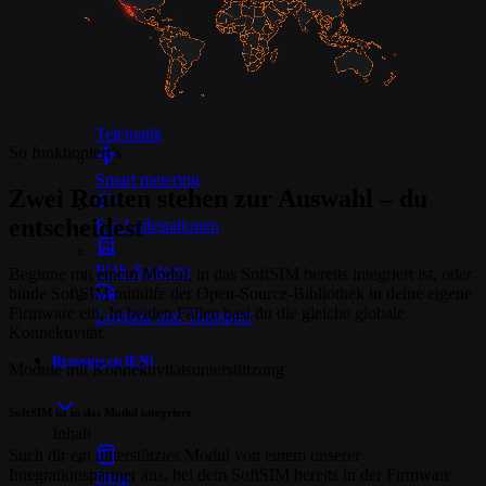
Branchen
Asset-Tracking
Telematik
So funktioniert’s
Smart metering
Zwei Routen stehen zur Auswahl – du
entscheidest
EV-Ladestationen
POS-Systeme
Beginne mit einem Modul, in das SoftSIM bereits integriert ist, oder
binde SoftSIM mithilfe der Open-Source-Bibliothek in deine eigene
Firmware ein. In beiden Fällen hast du die gleiche globale
Logistik und Transport
Konnektivität.
Ressourcen [EN]
Module mit Konnektivitätsunterstützung
SoftSIM ist in das Modul integriert
Inhalt
Such dir ein unterstütztes Modul von einem unserer
Integrationspartner aus, bei dem SoftSIM bereits in der Firmware
Blog