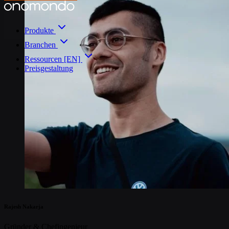
Produkte
Branchen
Ressourcen [EN]
Preisgestaltung
Rajesh Nakarja
Gründer & Chefingenieur