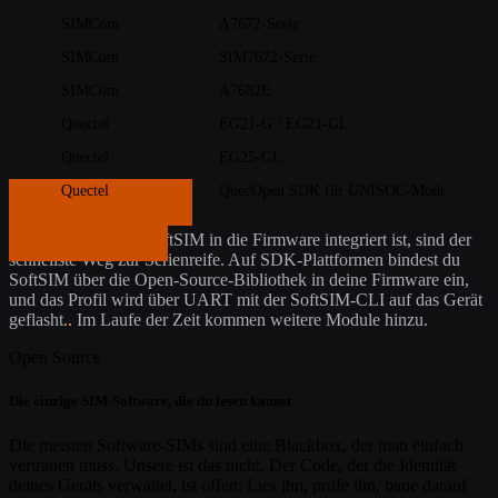
SIMCom
A7672-Serie
SIMCom
SIM7672-Serie
SIMCom
A7682E
Quectel
EG21-G / EG21-GL
Quectel
EG25-GL
Quectel
QuecOpen SDK für UNISOC-Module: EG
Kontakt aufnehmen
Module, bei denen SoftSIM in die Firmware integriert ist, sind der
Kontakt aufnehmen
schnellste Weg zur Serienreife. Auf SDK-Plattformen bindest du
SoftSIM über die Open-Source-Bibliothek in deine Firmware ein,
und das Profil wird über UART mit der SoftSIM-CLI auf das Gerät
geflasht.
.
Im Laufe der Zeit kommen weitere Module hinzu.
Open Source
Die einzige SIM-Software, die du lesen kannst
Die meisten Software-SIMs sind eine Blackbox, der man einfach
vertrauen muss. Unsere ist das nicht. Der Code, der die Identität
deines Geräts verwaltet, ist offen: Lies ihn, prüfe ihn, baue darauf