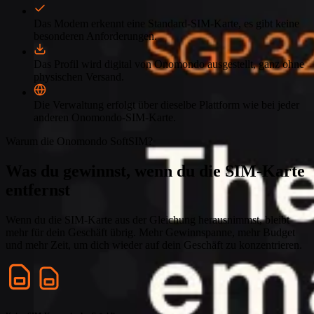
Das Modem erkennt eine Standard-SIM-Karte, es gibt keine
besonderen Anforderungen.
Das Profil wird digital von Onomondo ausgestellt, ganz ohne
physischen Versand.
Die Verwaltung erfolgt über dieselbe Plattform wie bei jeder
anderen Onomondo-SIM-Karte.
Warum die Onomondo SoftSIM?
Was du gewinnst, wenn du die SIM-Karte
entfernst
Wenn du die SIM-Karte aus der Gleichung herausnimmst, bleibt
mehr für dein Geschäft übrig. Mehr Gewinnspanne, mehr Budget
und mehr Zeit, um dich wieder auf dein Geschäft zu konzentrieren.