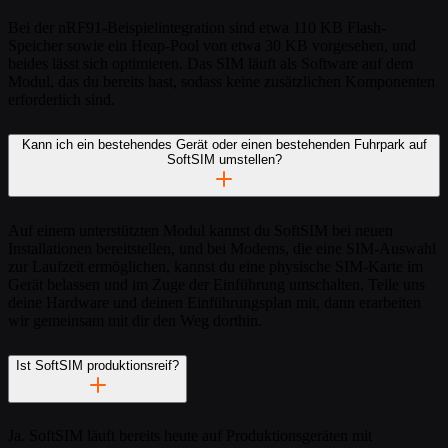
Bei der nRF91-Beispielintegration sind etwa 110 KB Flash-
Speicher sowie ein Heap-Pool von etwa 30 KB vorgesehen, und
beides lässt sich optimieren. Das SIM läuft als Software auf dem
Modul, das du bereits hast, sodass keine zusätzlichen Komponenten
erforderlich sind.
Kann ich ein bestehendes Gerät oder einen bestehenden Fuhrpark auf
SoftSIM umstellen?
Auf einem unterstützten Modul kannst du SoftSIM bei neuen
Installationen bereitstellen, und bei Modems, die eine SIM-Auswahl
zur Laufzeit ermöglichen, kannst du eine physische SIM-Karte im
Gerät belassen und im Zuge der Einführung umschalten. Teile uns
deine Hardware und deinen Einführungsplan mit, dann erarbeiten
wir gemeinsam mit dir den Weg dorthin.
Ist SoftSIM produktionsreif?
Ja. SoftSIM läuft bereits heute auf Produktionsgeräten mit