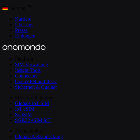
German
Karriere
Über uns
Presse
Einloggen
Plattform
SIM-Verwaltung
Insight Tools
Connectors
OpenVPN und IPsec
Sicherheit & Qualität
SIM-Formfaktoren
Globale IoT-SIM
IoT eSIM
SoftSIM
SGP.32 eSIM IoT
Konnektivität
Globale Netzabdeckung