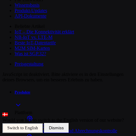
Wissensbasis
Produkt-Updates
API-Dokumente
Beliebte Artikel
IoT – Die Konnektivität erklärt
NB-IoT vs. LTE-M
Beste IoT-Datentarife
M2M SIM-Karten
Was ist SGP.32?
Preisgestaltung
JavaScript ist deaktiviert. Bitte aktiviere es in den Einstellungen
deines Browsers, um ein besseres Erlebnis zu haben.
Produkte
Plattform
Would you like to switch to the English version of our website?
SIM-Verwaltung
Dismiss
Switch to English
Einheitliche Geräte- und Abrechnungskontrolle