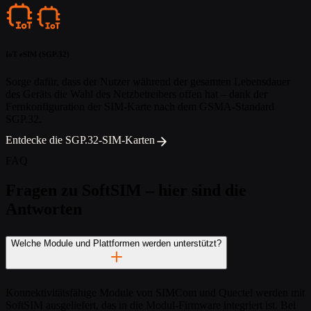
IoT eSIM (SGP.32)
Sorge dafür, dass der Nutzer während der gesamten Lebensdauer
des Geräts die Wahl des Netzbetreibers offen hat – dank der
Fernkonfiguration der SIM-Karte nach dem GSMA-Standard
SGP.32.
Entdecke die SGP.32-SIM-Karten
FAQ
Fragen zu SoftSIM – hier sind die
Antworten
Welche Module und Plattformen werden unterstützt?
Konnektivitätsfähige Module von SIMCom und Quectel werden mit
SoftSIM ausgeliefert, das in die Modul-Firmware integriert ist. Bei