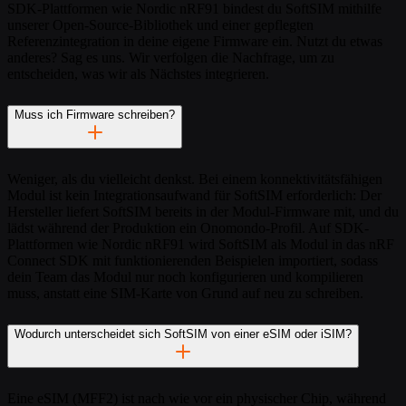
SDK-Plattformen wie Nordic nRF91 bindest du SoftSIM mithilfe
unserer Open-Source-Bibliothek und einer gepflegten
Referenzintegration in deine eigene Firmware ein. Nutzt du etwas
anderes? Sag es uns. Wir verfolgen die Nachfrage, um zu
entscheiden, was wir als Nächstes integrieren.
Muss ich Firmware schreiben?
Weniger, als du vielleicht denkst. Bei einem konnektivitätsfähigen
Modul ist kein Integrationsaufwand für SoftSIM erforderlich: Der
Hersteller liefert SoftSIM bereits in der Modul-Firmware mit, und du
lädst während der Produktion ein Onomondo-Profil. Auf SDK-
Plattformen wie Nordic nRF91 wird SoftSIM als Modul in das nRF
Connect SDK mit funktionierenden Beispielen importiert, sodass
dein Team das Modul nur noch konfigurieren und kompilieren
muss, anstatt eine SIM-Karte von Grund auf neu zu schreiben.
Wodurch unterscheidet sich SoftSIM von einer eSIM oder iSIM?
Eine eSIM (MFF2) ist nach wie vor ein physischer Chip, während