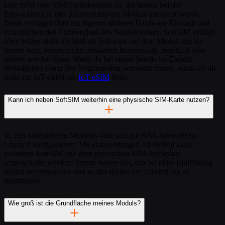
eine iSIM eine SIM-Funktionalität ist, die bereits bei der
Entwicklung in den Siliziumchip des Moduls integriert wurde.
Beide verfügen über ein eigenes sicheres Hardware-Element und
ermöglichen den Fernwechsel des Netzbetreibers. SoftSIM verfügt
über beides nicht. Es läuft als Software auf dem Modul, das du
bereits hast, sodass nichts zusätzlich hinzugefügt, beschafft oder
gelötet werden muss. Wenn du bei einem bereits im Einsatz
befindlichen Gerät den Netzbetreiber wechseln musst, schau dir die
Seite zur IoT-eSIM an.
IoT eSIM
Seite.
Kann ich neben SoftSIM weiterhin eine physische SIM-Karte nutzen?
Ja. Bei unterstützten Modems lässt sich die SIM-Auswahl zur
Laufzeit konfigurieren: Mit einem einzigen AT-Befehl kann
zwischen SoftSIM und dem physischen SIM-Steckplatz
umgeschaltet werden. Teams nutzen das, um bei einer Einführung
beides bereitzustellen und so das Risiko der Umstellung zu
minimieren.
Wie groß ist die Grundfläche meines Moduls?