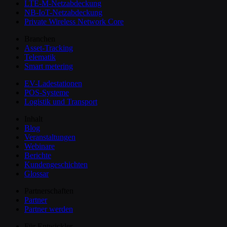
LTE-M-Netzabdeckung
NB-IoT-Netzabdeckung
Private Wireless Network Core
Branchen
Asset-Tracking
Telematik
Smart metering
EV-Ladestationen
POS-Systeme
Logistik und Transport
Inhalt
Blog
Veranstaltungen
Webinare
Berichte
Kundengeschichten
Glossar
Partnerschaften
Partner
Partner werden
Für Entwickler