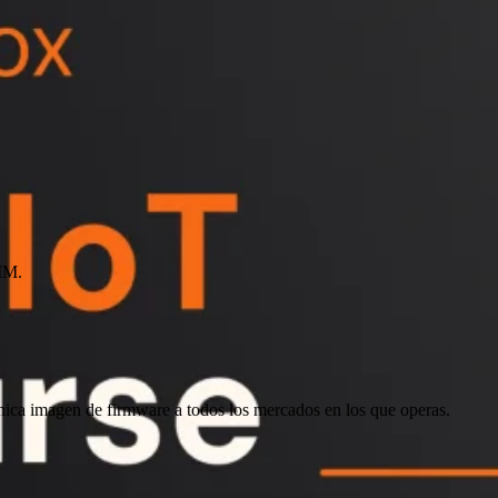
SIM.
única imagen de firmware a todos los mercados en los que operas.