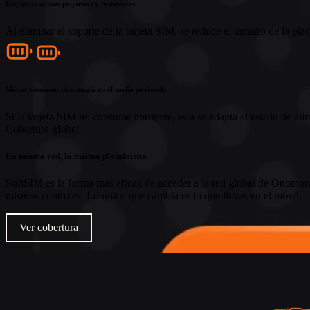
Dispositivos más pequeños y resistentes
Al eliminar el soporte de la tarjeta SIM, se reduce el tamaño de la pla
Menor consumo de energía en el sueño profundo
Si la tarjeta SIM no consume corriente, esta se adapta al estado de 
Cobertura global
La misma red, la misma plataforma
SoftSIM es la forma más eficaz de acceder a la red global de Onomondo
mismos controles. Lo único que cambia es lo que llevas en el móvil.
Ver cobertura