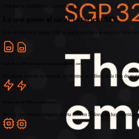
¿Por qué la SoftSIM de Onomondo?
Lo que ganas al sacar la tarjeta SIM
Si te olvidas de la tarjeta SIM, te queda más para tu negocio. Más ma
Coste de la SIM en la lista de materiales (BOM): cero
Sin tarjeta, soporte ni bandeja. Al eliminar una línea de la lista de mate
No hay fase de SIM en la fabricación
No hay que insertar ninguna tarjeta SIM en la línea, no hay inventari