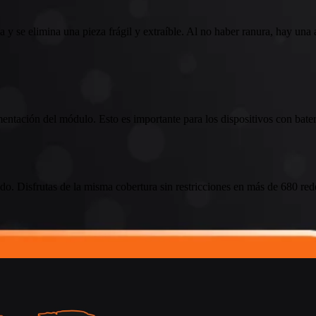
ca y se elimina una pieza frágil y extraíble. Al no haber ranura, hay una
alimentación del módulo. Esto es importante para los dispositivos con b
. Disfrutas de la misma cobertura sin restricciones en más de 680 rede