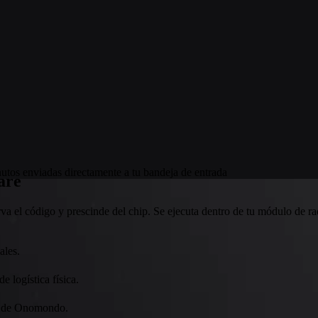
tos enviadas directamente a tu bandeja de entrada
are
 el código y prescinde del chip. Se ejecuta dentro de tu módulo de rad
ales.
 logística física.
IM de Onomondo.