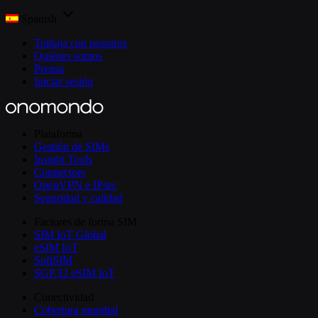
Spanish
Trabaja con nosotros
Quiénes somos
Prensa
Iniciar sesión
Plataforma
Gestión de SIMs
Insight Tools
Connectors
OpenVPN e IPsec
Seguridad y calidad
Factores de forma SIM
SIM IoT Global
eSIM IoT
SoftSIM
SGP.32 eSIM IoT
Conectividad
Cobertura mundial