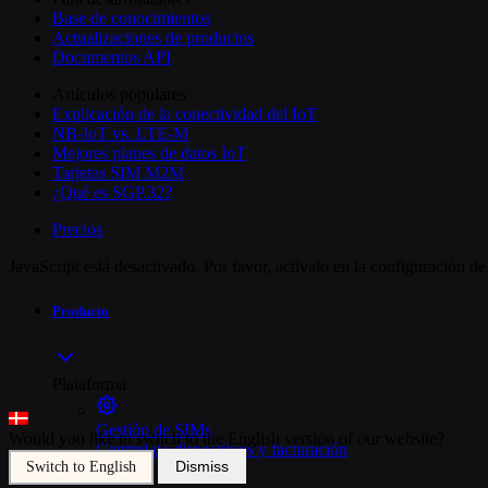
Base de conocimientos
Actualizaciones de productos
Documentos API
Artículos populares
Explicación de la conectividad del IoT
NB-IoT vs. LTE-M
Mejores planes de datos IoT
Tarjetas SIM M2M
¿Qué es SGP.32?
Precios
JavaScript está desactivado. Por favor, actívalo en la configuración d
Producto
Plataforma
Gestión de SIMs
Would you like to switch to the English version of our website?
Control de dispositivos y facturación
Dismiss
Switch to English