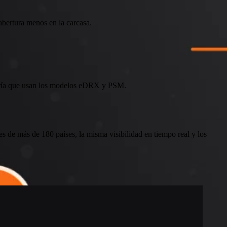
 abertura menos en la carcasa.
atería que usan los modelos eDRX y PSM.
s de más de 180 países, la misma visibilidad en tiempo real y los