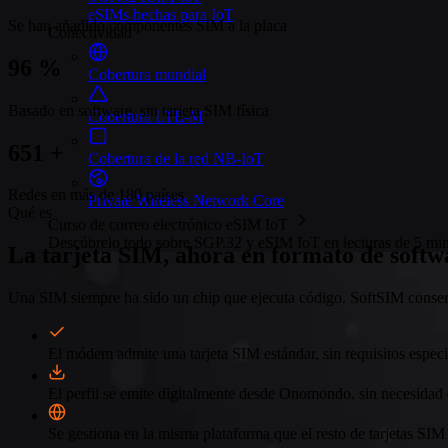
eSIMs hechas para IoT
Se han añadido componentes SIM a la placa
Conectividad
100
%
Cobertura mundial
Basado en software, sin tarjeta SIM física
Cobertura LTE-M
679
+
Cobertura de la red NB-IoT
Redes en más de 180 países
Private Wireless Network Core
Qué es
Curso de correo electrónico eSIM IoT
Descúbrelo todo sobre SGP.32 y eSIM IoT en lecturas de 5 minu
La tarjeta SIM, ahora en formato de softw
Una SIM siempre ha sido un chip que ejecuta código. SoftSIM conserva
El módem admite una tarjeta SIM estándar, sin requisitos especi
El perfil se emite digitalmente desde Onomondo, sin necesidad de
Se gestiona en la misma plataforma que el resto de tarjetas S