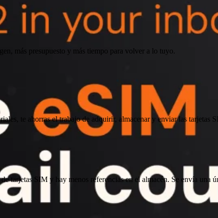
rgen, más presupuesto y más tiempo para volver a lo tuyo.
riales, te ahorras el trabajo de adquirir, almacenar y enviar las tarjetas 
o de tarjetas SIM y hay menos referencias en el almacén. Se envía una 