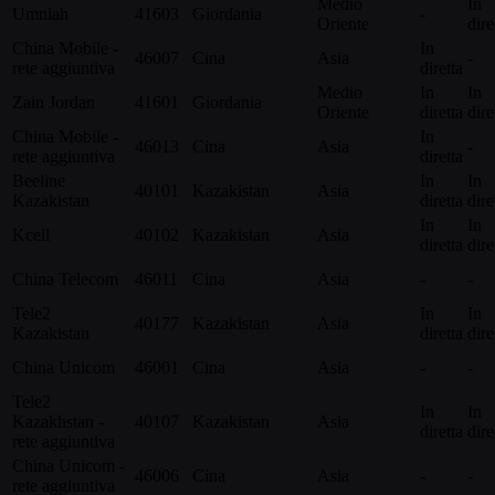
Medio
In
Umniah
41603
Giordania
-
Oriente
dire
China Mobile -
In
46007
Cina
Asia
-
rete aggiuntiva
diretta
Medio
In
In
Zain Jordan
41601
Giordania
Oriente
diretta
dire
China Mobile -
In
46013
Cina
Asia
-
rete aggiuntiva
diretta
Beeline
In
In
40101
Kazakistan
Asia
Kazakistan
diretta
dire
In
In
Kcell
40102
Kazakistan
Asia
diretta
dire
China Telecom
46011
Cina
Asia
-
-
Tele2
In
In
40177
Kazakistan
Asia
Kazakistan
diretta
dire
China Unicom
46001
Cina
Asia
-
-
Tele2
In
In
Kazakhstan -
40107
Kazakistan
Asia
diretta
dire
rete aggiuntiva
China Unicom -
46006
Cina
Asia
-
-
rete aggiuntiva