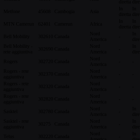
diretta
dire
In
In
Metfone
45608
Cambogia
Asia
diretta
dire
In
In
MTN Camerun
62401
Camerun
Africa
diretta
dire
Nord
In
Bell Mobility
302610
Canada
-
America
dire
Bell Mobility -
Nord
In
302690
Canada
-
rete aggiuntiva
America
dire
Nord
Rogers
302720
Canada
-
-
America
Rogers - rete
Nord
302370
Canada
-
-
aggiuntiva
America
Rogers - rete
Nord
302320
Canada
-
-
aggiuntiva
America
Rogers - rete
Nord
302820
Canada
-
-
aggiuntiva
America
Nord
In
Sasktel
302780
Canada
-
America
dire
Sasktel - rete
Nord
In
30275
Canada
-
aggiuntiva
America
dire
Nord
In
Telus
302220
Canada
-
America
dire