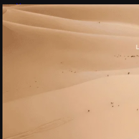
Industrie
Tracciabilità delle risorse
Telematica
Misurazione intelligente
Caricabatterie per veicoli elettrici
Sistemi POS
Logistica e trasporti
Risorse
Contenuti
Blog