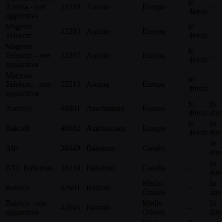
In
Austria - rete
23210
Austria
Europa
-
diretta
aggiuntiva
Magenta
In
23203
Austria
Europa
-
Telekom
diretta
Magenta
In
Telekom - rete
23207
Austria
Europa
-
diretta
aggiuntiva
Magenta
In
Telekom - rete
23213
Austria
Europa
-
diretta
aggiuntiva
In
In
Azercell
40001
Azerbaigian
Europa
diretta
dire
In
In
Bakcell
40002
Azerbaigian
Europa
diretta
dire
In
Aliv
36449
Bahamas
Caraibi
-
dire
In
BTC Bahamas
36439
Bahamas
Caraibi
-
dire
Medio
In
Batelco
42601
Bahrain
-
Oriente
dire
Batelco - rete
Medio
In
42605
Bahrain
-
aggiuntiva
Oriente
dire