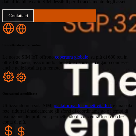
dati affidabili e carte SIM flessibili per il tracciamento degli asset.
Contattaci
Inizia la tua prova gratuita
Connettività senza confini
Le nostre SIM IoT offrono
copertura globale
, su più di 680 reti in
oltre 180 paesi, assicurando che le tue risorse rimangano connesse
anche nelle località più remote.
Operazioni semplificate
Utilizzando una sola SIM,
piattaforma di connettività IoT
e una sola
rete, ridurrai drasticamente gli sforzi di coordinamento e i tempi di
risoluzione dei problemi, permettendo di concentrarti su ciò che
conta di più.