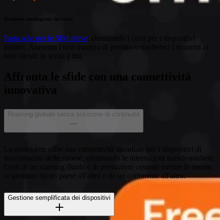
Gestione intelligente dei costi
Paga solo per le SIM attive
, eliminando i costi per i dispositivi
inattivi. Aumenta i tuoi margini di profitto o trasferisci i risparmi ai
tuoi clienti: la scelta è tua.
Affronta le sfide con una connettività
innovativa
Roaming globale senza soluzione di continuità
La nostra rete offre una connettività mondiale per i dispositivi di
tracciamento delle risorse, eliminando le interruzioni transfrontaliere.
Godi di un roaming fluido e di prestazioni costanti mentre le risorse
si spostano da un paese all'altro e da un continente all'altro.
Gestione semplificata dei dispositivi