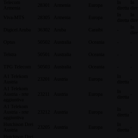
Telecom
In
In
28301
Armenia
Europa
Armenia
diretta
dire
In
In
Viva-MTS
28305
Armenia
Europa
diretta
dire
In
Digicel Aruba
36302
Aruba
Caraibi
-
dire
Optus
50502
Australia
Oceania
-
-
Telstra
50501
Australia
Oceania
-
-
TPG Telecom
50503
Australia
Oceania
-
-
A1 Telekom
In
23201
Austria
Europa
-
Austria
diretta
A1 Telekom
In
Austria - rete
23211
Austria
Europa
-
diretta
aggiuntiva
A1 Telekom
In
Austria - rete
23212
Austria
Europa
-
diretta
aggiuntiva
Hutchison Drei
In
23205
Austria
Europa
-
Austria
diretta
Hutchison Drei