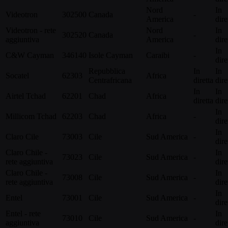
Nord
In
Videotron
302500
Canada
-
America
dire
Videotron - rete
Nord
In
302520
Canada
-
aggiuntiva
America
dire
In
C&W Cayman
346140
Isole Cayman
Caraibi
-
dire
Repubblica
In
In
Socatel
62303
Africa
Centrafricana
diretta
dire
In
In
Airtel Tchad
62201
Chad
Africa
diretta
dire
In
Millicom Tchad
62203
Chad
Africa
-
dire
In
Claro Cile
73003
Cile
Sud America
-
dire
Claro Chile -
In
73023
Cile
Sud America
-
rete aggiuntiva
dire
Claro Chile -
In
73008
Cile
Sud America
-
rete aggiuntiva
dire
In
Entel
73001
Cile
Sud America
-
dire
Entel - rete
In
73010
Cile
Sud America
-
aggiuntiva
dire