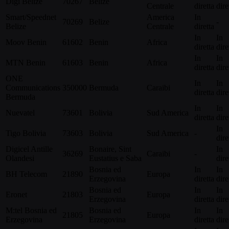
Digi Belize
70267
Belize
Centrale
diretta
dire
Smart/Speednet
America
In
70269
Belize
-
Belize
Centrale
diretta
In
In
Moov Benin
61602
Benin
Africa
diretta
dire
In
In
MTN Benin
61603
Benin
Africa
diretta
dire
ONE
In
In
Communications
350000
Bermuda
Caraibi
diretta
dire
Bermuda
In
In
Nuevatel
73601
Bolivia
Sud America
diretta
dire
In
Tigo Bolivia
73603
Bolivia
Sud America
-
dire
Digicel Antille
Bonaire, Sint
In
36269
Caraibi
-
Olandesi
Eustatius e Saba
dire
Bosnia ed
In
In
BH Telecom
21890
Europa
Erzegovina
diretta
dire
Bosnia ed
In
In
Eronet
21803
Europa
Erzegovina
diretta
dire
M:tel Bosnia ed
Bosnia ed
In
In
21805
Europa
Erzegovina
Erzegovina
diretta
dire