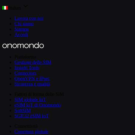
Italian
Lavora con noi
Chi siamo
Stampa
Accedi
Piattaforma
Gestione delle SIM
Insight Tools
Connectors
OpenVPN e IPsec
Sicurezza e qualità
Fattori di forma delle SIM
SIM globale IoT
eSIM IoT di Onomondo
SoftSIM
SGP.32 eSIM IoT
Connettività
Copertura globale