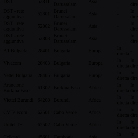
DST
52811
Asia
-
Darussalam
dire
DST - rete
Brunei
In
52801
Asia
-
aggiuntiva
Darussalam
dire
DST - rete
Brunei
In
52802
Asia
-
aggiuntiva
Darussalam
dire
DST - rete
Brunei
In
52803
Asia
-
aggiuntiva
Darussalam
dire
In
A1 Bulgaria
28401
Bulgaria
Europa
-
diretta
In
In
Vivacom
28403
Bulgaria
Europa
diretta
dire
In
In
Yettel Bulgaria
28405
Bulgaria
Europa
diretta
dire
Arancione
In
In
61302
Burkina Faso
Africa
Burkina Faso
diretta
dire
In
In
Viettel Burundi
64208
Burundi
Africa
diretta
dire
In
In
CVTelecom
62501
Cabo Verde
Africa
diretta
dire
In
In
Unitel T+
62502
Cabo Verde
Africa
diretta
dire
In
In
Cellcard
45601
Cambogia
Asia