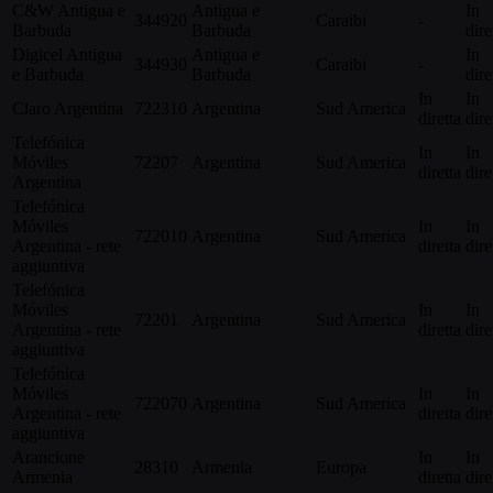
C&W Antigua e
Antigua e
In
344920
Caraibi
-
Barbuda
Barbuda
dire
Digicel Antigua
Antigua e
In
344930
Caraibi
-
e Barbuda
Barbuda
dire
In
In
Claro Argentina
722310
Argentina
Sud America
diretta
dire
Telefónica
In
In
Móviles
72207
Argentina
Sud America
diretta
dire
Argentina
Telefónica
Móviles
In
In
722010
Argentina
Sud America
Argentina - rete
diretta
dire
aggiuntiva
Telefónica
Móviles
In
In
72201
Argentina
Sud America
Argentina - rete
diretta
dire
aggiuntiva
Telefónica
Móviles
In
In
722070
Argentina
Sud America
Argentina - rete
diretta
dire
aggiuntiva
Arancione
In
In
28310
Armenia
Europa
Armenia
diretta
dire