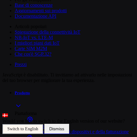
Base di conoscenze
Aggiornamenti sui prodotti
Documentazione API
Articoli popolari
Spiegazione della connettività IoT
NB-IoT vs. LTE-M
I migliori piani dati IoT
Carte SIM M2M
Che cos'è SGP.32?
Prezzi
JavaScript è disabilitato. Ti invitiamo ad attivarlo nelle impostazioni
del tuo browser per migliorare la tua esperienza.
Prodotto
Piattaforma
Would you like to switch to the English version of our website?
Gestione delle SIM
Dismiss
Switch to English
Controllo unificato dei dispositivi e della fatturazione