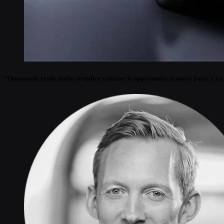
“Onomondo rende molto semplice valutare le opportunità in nuovi paesi. Con la