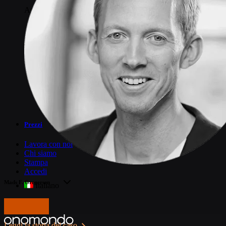
Documentazione API
Articoli popolari
Spiegazione della connettività IoT
NB-IoT vs. LTE-M
I migliori piani dati IoT
Carte SIM M2M
Che cos'è SGP.32?
Prezzi
Lavora con noi
Chi siamo
Stampa
Accedi
Mads F. Gregersen
Italiano
Fondatore
Contattaci
Leggi la storia del caso