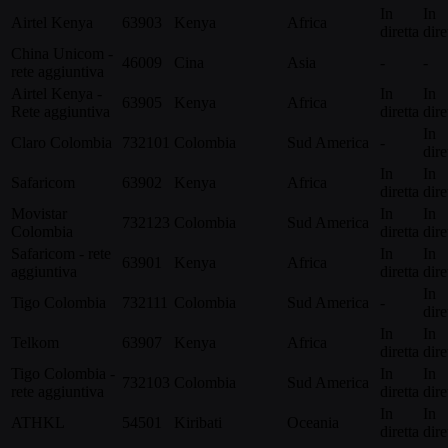
In
In
Airtel Kenya
63903
Kenya
Africa
diretta
dire
China Unicom -
46009
Cina
Asia
-
-
rete aggiuntiva
Airtel Kenya -
In
In
63905
Kenya
Africa
Rete aggiuntiva
diretta
dire
In
Claro Colombia
732101
Colombia
Sud America
-
dire
In
In
Safaricom
63902
Kenya
Africa
diretta
dire
Movistar
In
In
732123
Colombia
Sud America
Colombia
diretta
dire
Safaricom - rete
In
In
63901
Kenya
Africa
aggiuntiva
diretta
dire
In
Tigo Colombia
732111
Colombia
Sud America
-
dire
In
In
Telkom
63907
Kenya
Africa
diretta
dire
Tigo Colombia -
In
In
732103
Colombia
Sud America
rete aggiuntiva
diretta
dire
In
In
ATHKL
54501
Kiribati
Oceania
diretta
dire