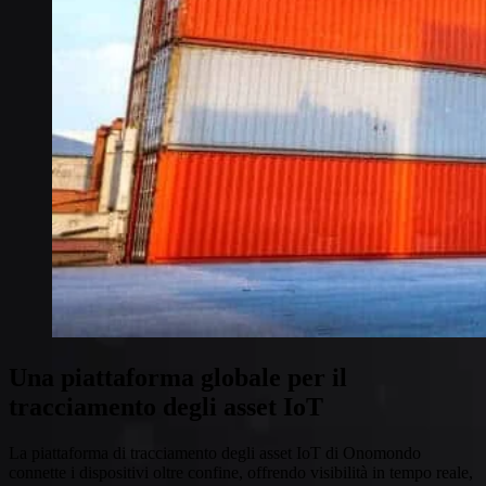
SGP.32 eSIM IoT
eSIM realizzate per l'IoT
Connettività
Copertura globale
Copertura di rete LTE-M
Copertura di rete NB-IoT
Private Wireless Network Core
Corso e-mail eSIM IoT
Scopri tutto su SGP.32 e eSIM IoT in 5 minuti direttamente
nella tua casella di posta.
Una piattaforma globale per il
tracciamento degli asset IoT
La piattaforma di tracciamento degli asset IoT di Onomondo
connette i dispositivi oltre confine, offrendo visibilità in tempo reale,