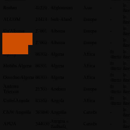
In
Roshan
41220
Afghanistan
Asia
-
dire
In
ALCOM
24414
Isole Åland
Europa
-
dire
In
Un'Albania
27601
Albania
Europa
-
dire
Contattaci
Vodafone
In
27602
Albania
Europa
-
Albania
dire
Contattaci
In
In
Djeezy
60302
Algeria
Africa
diretta
dire
In
In
Mobilis Algeria
60301
Algeria
Africa
diretta
dire
In
In
Ooredoo Algeria
60303
Algeria
Africa
diretta
dire
Andorra
In
In
21303
Andorra
Europa
Telecom
diretta
dire
In
In
Unitel Angola
63102
Angola
Africa
diretta
dire
In
C&W Anguilla
365840
Anguilla
Caraibi
-
dire
Antigua e
In
APUA
344030
Caraibi
-
Barbuda
dire