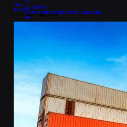
Casa
>
Insight Tools
Industrie
>
Approfondimenti sulla rete da cima a fondo
Tracciamento degli asset
Connectors
Integrazioni cloud senza codice IoT
OpenVPN e IPsec
Accesso sicuro al dispositivo
Sicurezza e qualità
Certificato secondo gli standard internazionali
Fattori di forma delle SIM
SIM globale IoT
La SIM IoT più flessibile
eSIM IoT di Onomondo
SIM IoT integrata
SoftSIM
SIM basata sul software 100%