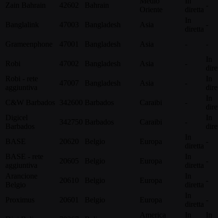
Medio
In
Zain Bahrain
42602
Bahrain
-
Oriente
diretta
In
Banglalink
47003
Bangladesh
Asia
-
diretta
Grameenphone
47001
Bangladesh
Asia
-
-
In
Robi
47002
Bangladesh
Asia
-
dire
Robi - rete
In
47007
Bangladesh
Asia
-
aggiuntiva
dire
In
C&W Barbados
342600
Barbados
Caraibi
-
dire
Digicel
In
342750
Barbados
Caraibi
-
Barbados
dire
In
BASE
20620
Belgio
Europa
-
diretta
BASE - rete
In
20605
Belgio
Europa
-
aggiuntiva
diretta
Arancione
In
20610
Belgio
Europa
-
Belgio
diretta
In
Proximus
20601
Belgio
Europa
-
diretta
America
In
In