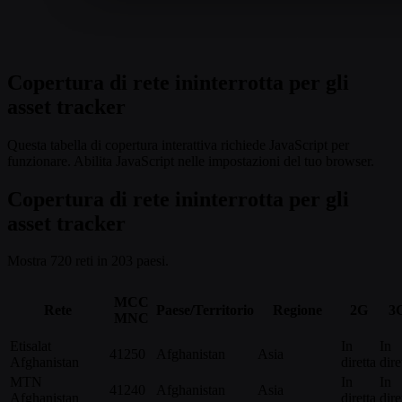
Copertura di rete ininterrotta per gli
asset tracker
Questa tabella di copertura interattiva richiede JavaScript per
funzionare. Abilita JavaScript nelle impostazioni del tuo browser.
Copertura di rete ininterrotta per gli
asset tracker
Mostra 720 reti in 203 paesi.
MCC
Rete
Paese/Territorio
Regione
2G
3
MNC
Etisalat
In
In
41250
Afghanistan
Asia
Afghanistan
diretta
dire
MTN
In
In
41240
Afghanistan
Asia
Afghanistan
diretta
dire