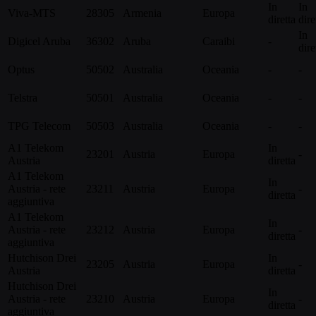
In
In
Viva-MTS
28305
Armenia
Europa
diretta
dire
In
Digicel Aruba
36302
Aruba
Caraibi
-
dire
Optus
50502
Australia
Oceania
-
-
Telstra
50501
Australia
Oceania
-
-
TPG Telecom
50503
Australia
Oceania
-
-
A1 Telekom
In
23201
Austria
Europa
-
Austria
diretta
A1 Telekom
In
Austria - rete
23211
Austria
Europa
-
diretta
aggiuntiva
A1 Telekom
In
Austria - rete
23212
Austria
Europa
-
diretta
aggiuntiva
Hutchison Drei
In
23205
Austria
Europa
-
Austria
diretta
Hutchison Drei
In
Austria - rete
23210
Austria
Europa
-
diretta
aggiuntiva