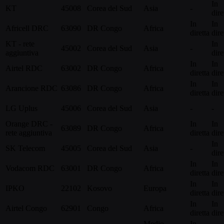
In
KT
45008
Corea del Sud
Asia
-
dire
In
In
Africell DRC
63090
DR Congo
Africa
diretta
dire
KT - rete
In
45002
Corea del Sud
Asia
-
aggiuntiva
dire
In
In
Airtel RDC
63002
DR Congo
Africa
diretta
dire
In
In
Arancione RDC
63086
DR Congo
Africa
diretta
dire
LG Uplus
45006
Corea del Sud
Asia
-
-
Orange DRC -
In
In
63089
DR Congo
Africa
rete aggiuntiva
diretta
dire
In
SK Telecom
45005
Corea del Sud
Asia
-
dire
In
In
Vodacom RDC
63001
DR Congo
Africa
diretta
dire
In
In
IPKO
22102
Kosovo
Europa
diretta
dire
In
In
Airtel Congo
62901
Congo
Africa
diretta
dire
Medio
In