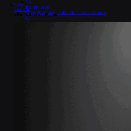
Casa
>
Insight Tools
Industrie
>
Approfondimenti sulla rete da cima a fondo
Misurazione intelligente
Connectors
Integrazioni cloud senza codice IoT
OpenVPN e IPsec
Accesso sicuro al dispositivo
Sicurezza e qualità
Certificato secondo gli standard internazionali
Fattori di forma delle SIM
SIM globale IoT
La SIM IoT più flessibile
eSIM IoT di Onomondo
SIM IoT integrata
SoftSIM
SIM basata sul software 100%