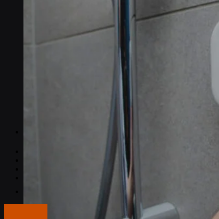
Documentazione API
Articoli popolari
Spiegazione della connettività IoT
NB-IoT vs. LTE-M
I migliori piani dati IoT
Carte SIM M2M
Che cos'è SGP.32?
Prezzi
Lavora con noi
Chi siamo
Stampa
Accedi
Italiano
“La trasparenza della rete di Onomondo è impareggiabile. Con il nostro preced
media.”
Contattaci