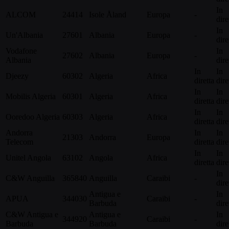
In
ALCOM
24414
Isole Åland
Europa
-
dire
In
Un'Albania
27601
Albania
Europa
-
dire
Vodafone
In
27602
Albania
Europa
-
Albania
dire
In
In
Djeezy
60302
Algeria
Africa
diretta
dire
In
In
Mobilis Algeria
60301
Algeria
Africa
diretta
dire
In
In
Ooredoo Algeria
60303
Algeria
Africa
diretta
dire
Andorra
In
In
21303
Andorra
Europa
Telecom
diretta
dire
In
In
Unitel Angola
63102
Angola
Africa
diretta
dire
In
C&W Anguilla
365840
Anguilla
Caraibi
-
dire
Antigua e
In
APUA
344030
Caraibi
-
Barbuda
dire
C&W Antigua e
Antigua e
In
344920
Caraibi
-
Barbuda
Barbuda
dire