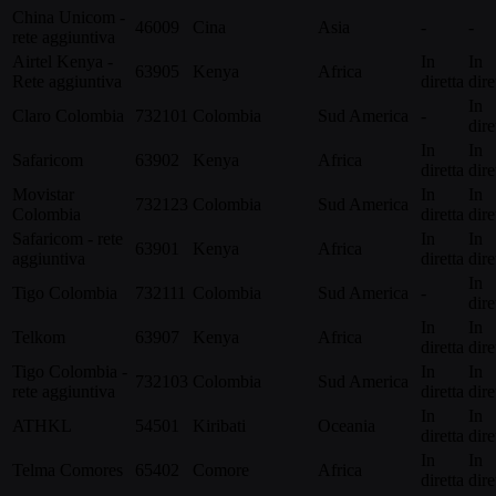
China Unicom -
46009
Cina
Asia
-
-
rete aggiuntiva
Airtel Kenya -
In
In
63905
Kenya
Africa
Rete aggiuntiva
diretta
dire
In
Claro Colombia
732101
Colombia
Sud America
-
dire
In
In
Safaricom
63902
Kenya
Africa
diretta
dire
Movistar
In
In
732123
Colombia
Sud America
Colombia
diretta
dire
Safaricom - rete
In
In
63901
Kenya
Africa
aggiuntiva
diretta
dire
In
Tigo Colombia
732111
Colombia
Sud America
-
dire
In
In
Telkom
63907
Kenya
Africa
diretta
dire
Tigo Colombia -
In
In
732103
Colombia
Sud America
rete aggiuntiva
diretta
dire
In
In
ATHKL
54501
Kiribati
Oceania
diretta
dire
In
In
Telma Comores
65402
Comore
Africa
diretta
dire