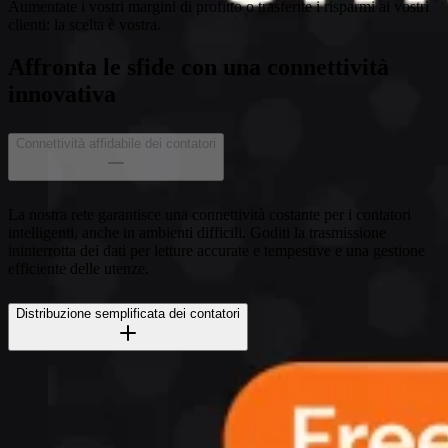
Aumentate i vostri margini di profitto o trasferite i risparmi ai vostri
clienti: la scelta è vostra.
Affronta le sfide con una connettività
innovativa
Connettività affidabile dei contatori
La nostra rete garantisce una connettività costante per i contatori
intelligenti, anche in ambienti difficili. Goditi la trasmissione
ininterrotta dei dati per letture accurate e tempestive e una gestione
efficiente delle utenze.
Distribuzione semplificata dei contatori