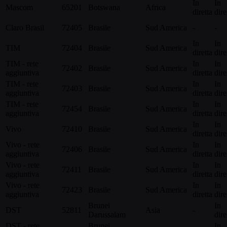
In
In
Mascom
65201
Botswana
Africa
diretta
dire
Claro Brasil
72405
Brasile
Sud America
-
-
In
In
TIM
72404
Brasile
Sud America
diretta
dire
TIM - rete
In
In
72402
Brasile
Sud America
aggiuntiva
diretta
dire
TIM - rete
In
In
72403
Brasile
Sud America
aggiuntiva
diretta
dire
TIM - rete
In
In
72454
Brasile
Sud America
aggiuntiva
diretta
dire
In
In
Vivo
72410
Brasile
Sud America
diretta
dire
Vivo - rete
In
In
72406
Brasile
Sud America
aggiuntiva
diretta
dire
Vivo - rete
In
In
72411
Brasile
Sud America
aggiuntiva
diretta
dire
Vivo - rete
In
In
72423
Brasile
Sud America
aggiuntiva
diretta
dire
Brunei
In
DST
52811
Asia
-
Darussalam
dire
DST - rete
Brunei
In