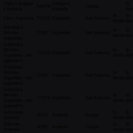
Digicel Antigua
Antigua e
In
344930
Caraibi
-
e Barbuda
Barbuda
dire
In
In
Claro Argentina
722310
Argentina
Sud America
diretta
dire
Telefónica
In
In
Móviles
72207
Argentina
Sud America
diretta
dire
Argentina
Telefónica
Móviles
In
In
722010
Argentina
Sud America
Argentina - rete
diretta
dire
aggiuntiva
Telefónica
Móviles
In
In
72201
Argentina
Sud America
Argentina - rete
diretta
dire
aggiuntiva
Telefónica
Móviles
In
In
722070
Argentina
Sud America
Argentina - rete
diretta
dire
aggiuntiva
Arancione
In
In
28310
Armenia
Europa
Armenia
diretta
dire
Telecom
In
In
28301
Armenia
Europa
Armenia
diretta
dire