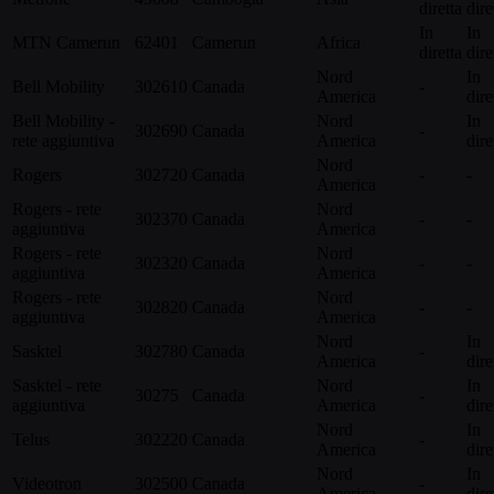
diretta
dire
In
In
MTN Camerun
62401
Camerun
Africa
diretta
dire
Nord
In
Bell Mobility
302610
Canada
-
America
dire
Bell Mobility -
Nord
In
302690
Canada
-
rete aggiuntiva
America
dire
Nord
Rogers
302720
Canada
-
-
America
Rogers - rete
Nord
302370
Canada
-
-
aggiuntiva
America
Rogers - rete
Nord
302320
Canada
-
-
aggiuntiva
America
Rogers - rete
Nord
302820
Canada
-
-
aggiuntiva
America
Nord
In
Sasktel
302780
Canada
-
America
dire
Sasktel - rete
Nord
In
30275
Canada
-
aggiuntiva
America
dire
Nord
In
Telus
302220
Canada
-
America
dire
Nord
In
Videotron
302500
Canada
-
America
dire