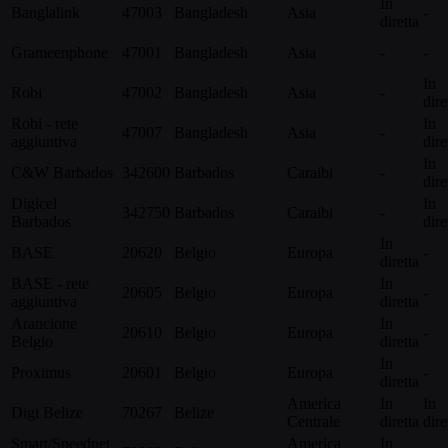
In
Banglalink
47003
Bangladesh
Asia
-
diretta
Grameenphone
47001
Bangladesh
Asia
-
-
In
Robi
47002
Bangladesh
Asia
-
dire
Robi - rete
In
47007
Bangladesh
Asia
-
aggiuntiva
dire
In
C&W Barbados
342600
Barbados
Caraibi
-
dire
Digicel
In
342750
Barbados
Caraibi
-
Barbados
dire
In
BASE
20620
Belgio
Europa
-
diretta
BASE - rete
In
20605
Belgio
Europa
-
aggiuntiva
diretta
Arancione
In
20610
Belgio
Europa
-
Belgio
diretta
In
Proximus
20601
Belgio
Europa
-
diretta
America
In
In
Digi Belize
70267
Belize
Centrale
diretta
dire
Smart/Speednet
America
In