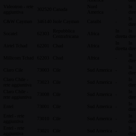
Videotron - rete
Nord
In
302520
Canada
-
aggiuntiva
America
dire
In
C&W Cayman
346140
Isole Cayman
Caraibi
-
dire
Repubblica
In
In
Socatel
62303
Africa
Centrafricana
diretta
dire
In
In
Airtel Tchad
62201
Chad
Africa
diretta
dire
In
Millicom Tchad
62203
Chad
Africa
-
dire
In
Claro Cile
73003
Cile
Sud America
-
dire
Claro Chile -
In
73023
Cile
Sud America
-
rete aggiuntiva
dire
Claro Chile -
In
73008
Cile
Sud America
-
rete aggiuntiva
dire
In
Entel
73001
Cile
Sud America
-
dire
Entel - rete
In
73010
Cile
Sud America
-
aggiuntiva
dire
Entel - rete
In
73021
Cile
Sud America
-
aggiuntiva
dire