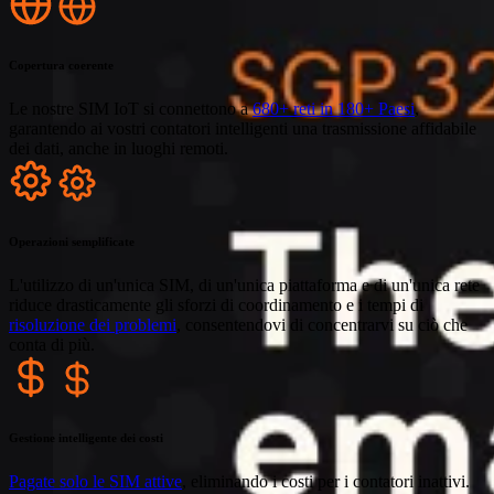
Copertura coerente
Le nostre SIM IoT si connettono a
680+ reti in 180+ Paesi
,
garantendo ai vostri contatori intelligenti una trasmissione affidabile
dei dati, anche in luoghi remoti.
Operazioni semplificate
L'utilizzo di un'unica SIM, di un'unica piattaforma e di un'unica rete
riduce drasticamente gli sforzi di coordinamento e i tempi di
risoluzione dei problemi
, consentendovi di concentrarvi su ciò che
conta di più.
Gestione intelligente dei costi
Pagate solo le SIM attive
, eliminando i costi per i contatori inattivi.