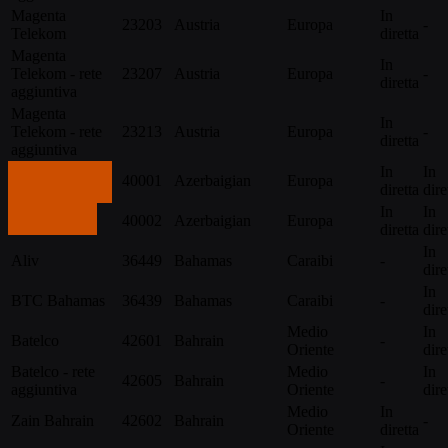
Magenta
In
23203
Austria
Europa
-
Telekom
diretta
Magenta
In
Telekom - rete
23207
Austria
Europa
-
diretta
aggiuntiva
Magenta
In
Telekom - rete
23213
Austria
Europa
-
diretta
aggiuntiva
In
In
Azercell
40001
Azerbaigian
Europa
Contattaci
diretta
dire
In
In
Contattaci
Bakcell
40002
Azerbaigian
Europa
diretta
dire
In
Aliv
36449
Bahamas
Caraibi
-
dire
In
BTC Bahamas
36439
Bahamas
Caraibi
-
dire
Medio
In
Batelco
42601
Bahrain
-
Oriente
dire
Batelco - rete
Medio
In
42605
Bahrain
-
aggiuntiva
Oriente
dire
Medio
In
Zain Bahrain
42602
Bahrain
-
Oriente
diretta