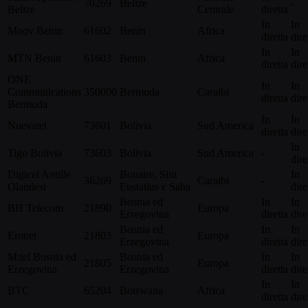
70269
Belize
-
Belize
Centrale
diretta
In
In
Moov Benin
61602
Benin
Africa
diretta
dire
In
In
MTN Benin
61603
Benin
Africa
diretta
dire
ONE
In
In
Communications
350000
Bermuda
Caraibi
diretta
dire
Bermuda
In
In
Nuevatel
73601
Bolivia
Sud America
diretta
dire
In
Tigo Bolivia
73603
Bolivia
Sud America
-
dire
Digicel Antille
Bonaire, Sint
In
36269
Caraibi
-
Olandesi
Eustatius e Saba
dire
Bosnia ed
In
In
BH Telecom
21890
Europa
Erzegovina
diretta
dire
Bosnia ed
In
In
Eronet
21803
Europa
Erzegovina
diretta
dire
M:tel Bosnia ed
Bosnia ed
In
In
21805
Europa
Erzegovina
Erzegovina
diretta
dire
In
In
BTC
65204
Botswana
Africa
diretta
dire