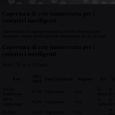
Copertura di rete ininterrotta per i
contatori intelligenti
Questa tabella di copertura interattiva richiede JavaScript per
funzionare. Abilita JavaScript nelle impostazioni del tuo browser.
Copertura di rete ininterrotta per i
contatori intelligenti
Mostra 720 reti in 203 paesi.
MCC
Rete
Paese/Territorio
Regione
2G
3
MNC
Etisalat
In
In
41250
Afghanistan
Asia
Afghanistan
diretta
dire
MTN
In
In
41240
Afghanistan
Asia
Afghanistan
diretta
dire
In
Roshan
41220
Afghanistan
Asia
-
dire