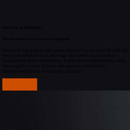
Guarda su richiesta
Summit virtuale sui contatori intelligenti
Guarda la registrazione del nostro summit ricco di spunti da parte dei
principali esperti di smart metering. Gli esperti condivideranno
insegnamenti pratici e sfideranno le prospettive tradizionali su scelte
tecnologiche a prova di futuro per garantire conformità e
interoperabilità nello sviluppo dei contatori.
Guarda ora