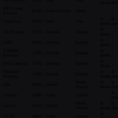
Lao Telecom
45701
Laos
Asia
diretta
dire
MTN Costa
61205
Costa d'Avorio
Africa
-
-
d'Avorio
In
In
Unitel Lao
45703
Laos
Asia
diretta
dire
In
A1 Hrvatska
21910
Croazia
Europa
-
diretta
In
LMT
24701
Lettonia
Europa
-
diretta
T-Mobile
In
21901
Croazia
Europa
-
Hrvatska
diretta
In
Tele2 Lettonia
24702
Lettonia
Europa
-
diretta
Telemach
In
In
21902
Croazia
Europa
Hrvatska
diretta
dire
Medio
In
In
Alfa
41501
Libano
Oriente
diretta
dire
In
Cubacel
36801
Cuba
Caraibi
-
dire
Medio
In
In
Toccare
41503
Libano
Oriente
diretta
dire
In
CYTA
28001
Cipro
Europa
-