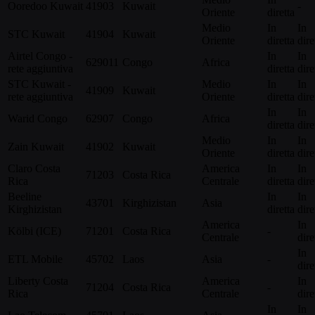
Ooredoo Kuwait
41903
Kuwait
-
Oriente
diretta
Medio
In
In
STC Kuwait
41904
Kuwait
Oriente
diretta
dire
Airtel Congo -
In
In
629011
Congo
Africa
rete aggiuntiva
diretta
dire
STC Kuwait -
Medio
In
In
41909
Kuwait
rete aggiuntiva
Oriente
diretta
dire
In
In
Warid Congo
62907
Congo
Africa
diretta
dire
Medio
In
In
Zain Kuwait
41902
Kuwait
Oriente
diretta
dire
Claro Costa
America
In
In
71203
Costa Rica
Rica
Centrale
diretta
dire
Beeline
In
In
43701
Kirghizistan
Asia
Kirghizistan
diretta
dire
America
In
Kölbi (ICE)
71201
Costa Rica
-
Centrale
dire
In
ETL Mobile
45702
Laos
Asia
-
dire
Liberty Costa
America
In
71204
Costa Rica
-
Rica
Centrale
dire
In
In