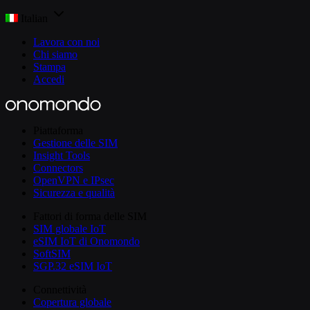
Italian
Lavora con noi
Chi siamo
Stampa
Accedi
Piattaforma
Gestione delle SIM
Insight Tools
Connectors
OpenVPN e IPsec
Sicurezza e qualità
Fattori di forma delle SIM
SIM globale IoT
eSIM IoT di Onomondo
SoftSIM
SGP.32 eSIM IoT
Connettività
Copertura globale