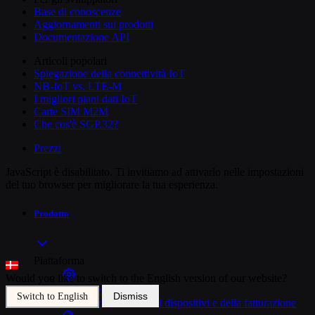
Base di conoscenze
Aggiornamenti sui prodotti
Documentazione API
Articoli popolari
Spiegazione della connettività IoT
NB-IoT vs. LTE-M
I migliori piani dati IoT
Carte SIM M2M
Che cos'è SGP.32?
Prezzi
JavaScript è disabilitato. Ti invitiamo ad attivarlo nelle impostazioni
del tuo browser per migliorare la tua esperienza.
Prodotto
Piattaforma
Would you like to switch to the English version of our website?
Gestione delle SIM
Dismiss
Switch to English
Controllo unificato dei dispositivi e della fatturazione