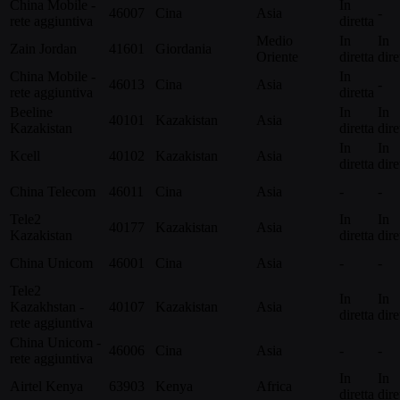
China Mobile -
In
46007
Cina
Asia
-
rete aggiuntiva
diretta
Medio
In
In
Zain Jordan
41601
Giordania
Oriente
diretta
dire
China Mobile -
In
46013
Cina
Asia
-
rete aggiuntiva
diretta
Beeline
In
In
40101
Kazakistan
Asia
Kazakistan
diretta
dire
In
In
Kcell
40102
Kazakistan
Asia
diretta
dire
China Telecom
46011
Cina
Asia
-
-
Tele2
In
In
40177
Kazakistan
Asia
Kazakistan
diretta
dire
China Unicom
46001
Cina
Asia
-
-
Tele2
In
In
Kazakhstan -
40107
Kazakistan
Asia
diretta
dire
rete aggiuntiva
China Unicom -
46006
Cina
Asia
-
-
rete aggiuntiva
In
In
Airtel Kenya
63903
Kenya
Africa
diretta
dire