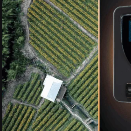
Industrie
Tracciabilità delle risorse
Telematica
Misurazione intelligente
Caricabatterie per veicoli elettrici
Sistemi POS
Logistica e trasporti
Risorse
Contenuti
Blog