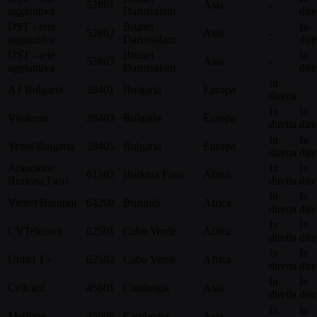
52801
Asia
-
aggiuntiva
Darussalam
dire
DST - rete
Brunei
In
52802
Asia
-
aggiuntiva
Darussalam
dire
DST - rete
Brunei
In
52803
Asia
-
aggiuntiva
Darussalam
dire
In
A1 Bulgaria
28401
Bulgaria
Europa
-
diretta
In
In
Vivacom
28403
Bulgaria
Europa
diretta
dire
In
In
Yettel Bulgaria
28405
Bulgaria
Europa
diretta
dire
Arancione
In
In
61302
Burkina Faso
Africa
Burkina Faso
diretta
dire
In
In
Viettel Burundi
64208
Burundi
Africa
diretta
dire
In
In
CVTelecom
62501
Cabo Verde
Africa
diretta
dire
In
In
Unitel T+
62502
Cabo Verde
Africa
diretta
dire
In
In
Cellcard
45601
Cambogia
Asia
diretta
dire
In
In
Metfone
45608
Cambogia
Asia