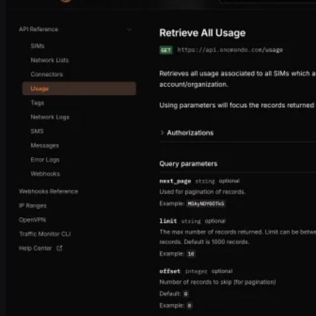
Industrias
Seguimiento de activos
Telemática
Contadores inteligentes
Cargadores para vehículos eléctricos
Sistemas TPV
Logística y transporte
Recursos [EN]
Contenido
Blog