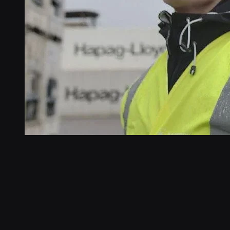
“Onomondo hace que sea muy fácil plantearse oportunidades en nuevos países. 