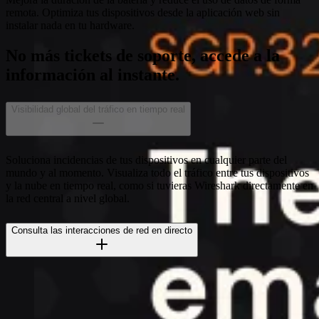
remota. Optimiza tus dispositivos desde la aplicación web sin
instalar nada en tu hardware.
No más tickets de soporte, accede a la
información al instante.
Visibilidad global del tráfico en tiempo real
Soluciona incidencias de tus dispositivos en cualquier parte del
mundo y al momento. Visualiza todo el tráfico entre tus dispositivos
y la nube en tiempo real, como si tuvieras Wireshark directamente en
la red central a nivel global.
Consulta las interacciones de red en directo