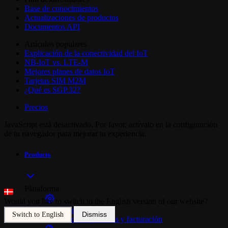
Base de conocimientos
Actualizaciones de productos
Documentos API
Artículos populares
Explicación de la conectividad del IoT
NB-IoT vs. LTE-M
Mejores planes de datos IoT
Tarjetas SIM M2M
¿Qué es SGP.32?
Precios
JavaScript está desactivado. Por favor, actívalo en la configuración
de tu navegador para mejorar tu experiencia.
Producto
Plataforma
Would you like to switch to the English version of our website?
Gestión de SIMs
Dismiss
Switch to English
Control de dispositivos y facturación