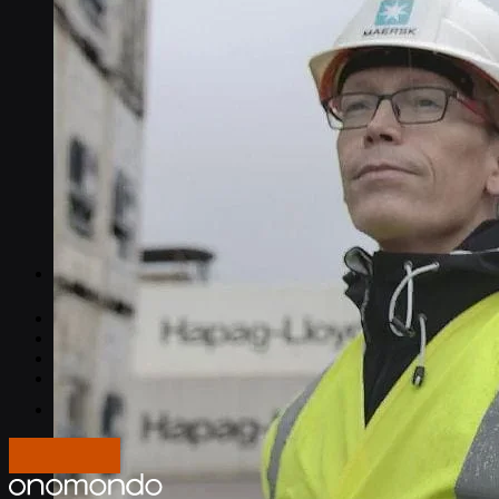
Documentos API
Artículos populares
Explicación de la conectividad del IoT
NB-IoT vs. LTE-M
Mejores planes de datos IoT
Tarjetas SIM M2M
¿Qué es SGP.32?
Precios
Trabaja con nosotros
Quiénes somos
Prensa
Iniciar sesión
Mads F. Gregersen
Español
Fundador
Contáctanos
Lee la historia del caso