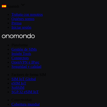
Spanish
Trabaja con nosotros
Quiénes somos
Prensa
Iniciar sesión
Plataforma
Gestión de SIMs
Insight Tools
Connectors
OpenVPN e IPsec
Seguridad y calidad
Factores de forma SIM
SIM IoT Global
eSIM IoT
SoftSIM
SGP.32 eSIM IoT
Conectividad
Cobertura mundial