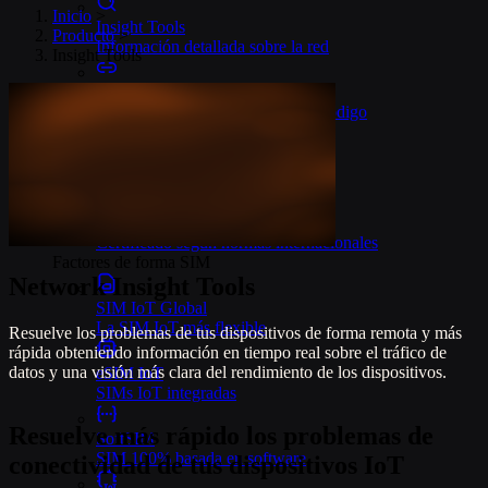
Inicio
>
Insight Tools
Producto
>
Información detallada sobre la red
Insight Tools
Connectors
Integraciones IoT en la nube sin código
OpenVPN e IPsec
Acceso seguro a dispositivos
Seguridad y calidad
Certificado según normas internacionales
Factores de forma SIM
Network Insight Tools
SIM IoT Global
La SIM IoT más flexible
Resuelve los problemas de tus dispositivos de forma remota y más
rápida obteniendo información en tiempo real sobre el tráfico de
datos y una visión más clara del rendimiento de los dispositivos.
eSIM IoT
SIMs IoT integradas
Resuelve más rápido los problemas de
SoftSIM
SIM 100% basada en software
conectividad de tus dispositivos IoT