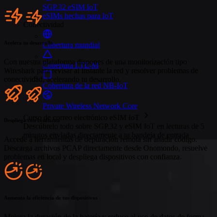
SGP.32 eSIM IoT
eSIMs hechas para IoT
Conectividad
Acelera tu desarrollo
Cobertura mundial
Con nuestra plataforma dispones de una monitorización tipo
Cobertura LTE-M
Wireshark para revisar al instante la red y resolver problemas de
conectividad, acelerando tu desarrollo.
Cobertura de la red NB-IoT
Private Wireless Network Core
Curso de correo electrónico eSIM IoT
Despliega con confianza
Descúbrelo todo sobre SGP.32 y eSIM IoT en lecturas de 5
minutos enviadas directamente a tu bandeja de entrada
Accede a herramientas de depuración remota sin añadir código.
Descarga archivos PCAP directamente desde Onomondo, resuelve
problemas en local y despliega dispositivos con confianza.
Aumenta la eficiencia de tus dispositivos
Mejora la duración de la batería y reduce el uso de datos de forma