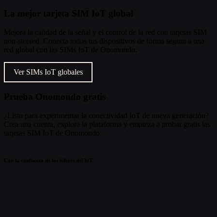
La mejor tarjeta SIM IoT global
Mejora la calidad de la señal y el control de la red con tarjetas SIM
non-steered. Conecta todos tus dispositivos de forma segura a una
red global con las SIMs IoT de Onomondo.
Ver SIMs IoT globales
Prueba Onomondo gratis
¿Listo para experimentar la conectividad IoT de nueva generación?
Crea una cuenta, explora la plataforma y empieza a probar gratis las
tarjetas SIM IoT de Onomondo.
Con la confianza de los líderes del IoT