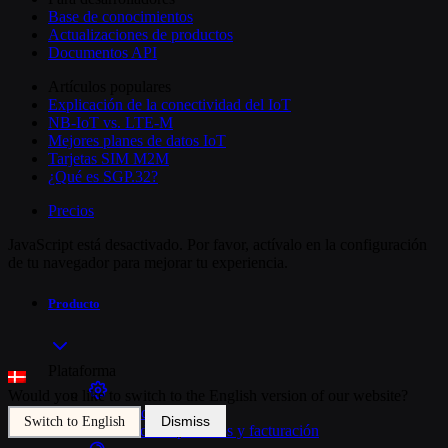
Base de conocimientos
Actualizaciones de productos
Documentos API
Artículos populares
Explicación de la conectividad del IoT
NB-IoT vs. LTE-M
Mejores planes de datos IoT
Tarjetas SIM M2M
¿Qué es SGP.32?
Precios
JavaScript está desactivado. Por favor, actívalo en la configuración
de tu navegador para mejorar tu experiencia.
Producto
Plataforma
Would you like to switch to the English version of our website?
Gestión de SIMs
Dismiss
Switch to English
Control de dispositivos y facturación