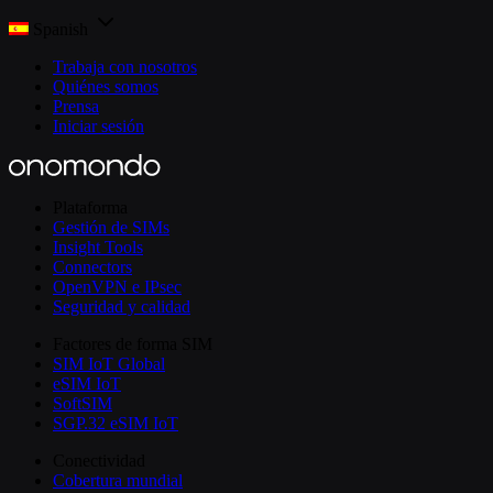
Spanish
Trabaja con nosotros
Quiénes somos
Prensa
Iniciar sesión
Plataforma
Gestión de SIMs
Insight Tools
Connectors
OpenVPN e IPsec
Seguridad y calidad
Factores de forma SIM
SIM IoT Global
eSIM IoT
SoftSIM
SGP.32 eSIM IoT
Conectividad
Cobertura mundial