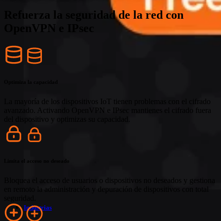
OpenVPN e IPsec
Refuerza la seguridad del acceso remoto y evita ataques. Integra
OpenVPN o IPsec y empieza a reducir el downtime de los
dispositivos, mejorando la eficiencia en la depuración al permitir que
los equipos gestionen dispositivos en remoto de forma segura.
Refuerza la seguridad de la red con
OpenVPN e IPsec
Optimiza la capacidad
La mayoría de los dispositivos IoT tienen problemas con el cifrado
avanzado. Activando OpenVPN e IPsec mantienes el cifrado fuera
del dispositivo y optimizas su capacidad.
Industrias