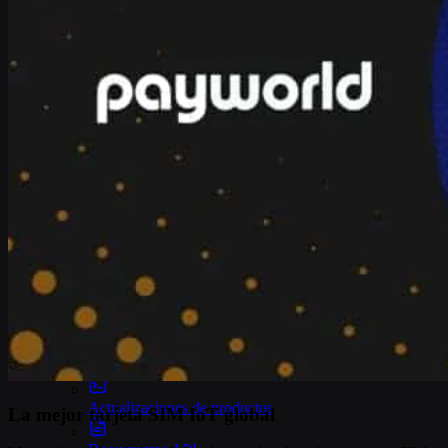
Eventos
Seminarios en línea
Informes
Historias de clientes
Glosario
Asociaciones
Socios
Hágase socio
Para desarrolladores
Base de conocimientos
Actualizaciones de productos