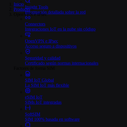
Inicio
>
Insight Tools
Producto
>
Información detallada sobre la red
OpenVPN e IPsec
Connectors
Integraciones IoT en la nube sin código
OpenVPN e IPsec
Acceso seguro a dispositivos
Seguridad y calidad
Certificado según normas internacionales
Factores de forma SIM
SIM IoT Global
La SIM IoT más flexible
eSIM IoT
SIMs IoT integradas
SoftSIM
SIM 100% basada en software